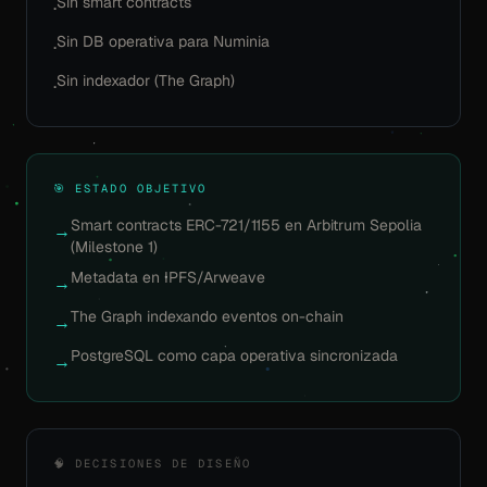
Sin smart contracts
·
Sin DB operativa para Numinia
·
Sin indexador (The Graph)
·
🎯 ESTADO OBJETIVO
Smart contracts ERC-721/1155 en Arbitrum Sepolia
→
(Milestone 1)
Metadata en IPFS/Arweave
→
The Graph indexando eventos on-chain
→
PostgreSQL como capa operativa sincronizada
→
🧠 DECISIONES DE DISEÑO