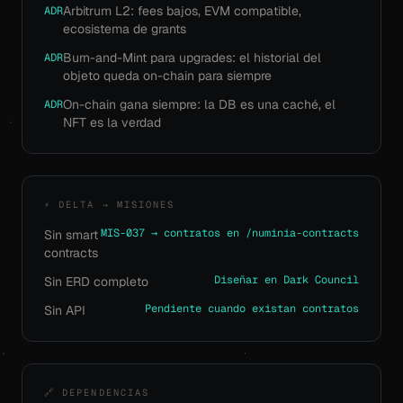
Arbitrum L2: fees bajos, EVM compatible,
ADR
ecosistema de grants
Burn-and-Mint para upgrades: el historial del
ADR
objeto queda on-chain para siempre
On-chain gana siempre: la DB es una caché, el
ADR
NFT es la verdad
⚡ DELTA → MISIONES
MIS-037 → contratos en /numinia-contracts
Sin smart
contracts
Diseñar en Dark Council
Sin ERD completo
Pendiente cuando existan contratos
Sin API
🔗 DEPENDENCIAS