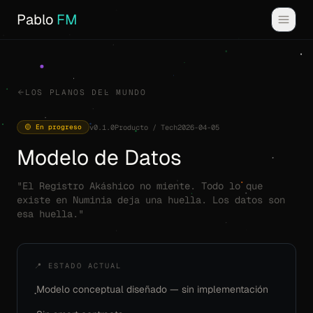
Pablo
FM
LOS PLANOS DEL MUNDO
🟡 En progreso
v0.1.0
Producto / Tech
2026-04-05
Modelo de Datos
"El Registro Akáshico no miente. Todo lo que
existe en Numinia deja una huella. Los datos son
esa huella."
📍 ESTADO ACTUAL
Modelo conceptual diseñado — sin implementación
·