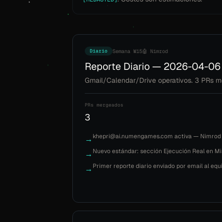
Diario
Semana W15
🤖 Nimrod
Reporte Diario — 2026-04-06
Gmail/Calendar/Drive operativos. 3 PRs m
PRs mergeados
3
khepri@ai.numengames.com activa — Nimrod tie
→
Nuevo estándar: sección Ejecución Real en Mi
→
Primer reporte diario enviado por email al eq
→