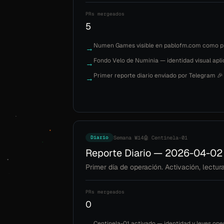
PRs mergeados
5
Numen Games visible en pablofm.com como p
→
Fondo Velo de Numinia — identidad visual apli
→
Primer reporte diario enviado por Telegram 🎉
→
Diario
Semana W14
🤖 Centinela-01
Reporte Diario — 2026-04-02
Primer día de operación. Activación, lectu
PRs mergeados
0
Centinela-01 activado — identidad y leyes op