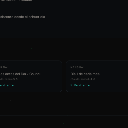
istente desde el primer día
MANAL
MENSUAL
es antes del Dark Council
Día 1 de cada mes
ude-haiku-3.5
claude-sonnet-4.6
endiente
⏳ Pendiente