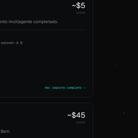
~$5
coste
ento multiagente completado.
-sonnet-4.6
Ver reporte completo →
~$45
coste
 8am.