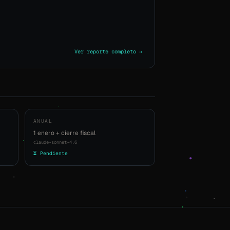
Ver reporte completo →
ANUAL
1 enero + cierre fiscal
claude-sonnet-4.6
⏳ Pendiente