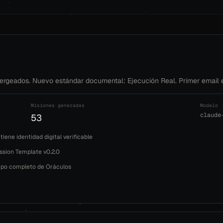
ergeados. Nuevo estándar documental: Ejecución Real. Primer email e
Misiones generadas
Modelo
claude
53
ne identidad digital verificable
ssion Template v0.2.0
uipo completo de Oráculos