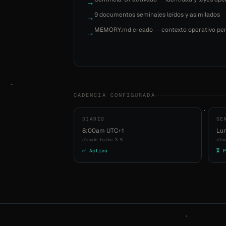
→
9 documentos seminales leídos y asimilados
→
MEMORY.md creado — contexto operativo pers
→
CADENCIA CONFIGURADA
DIARIO
SE
8:00am UTC+1
Lun
claude-haiku-3.5
cla
✅ Activo
⏳ P