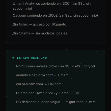
Umami Analytics corriendo en :3001 (sin SSL, sin
·
subdominio)
Cal.com corriendo en :3002 (sin SSL, sin subdominio)
·
Sin Nginx — acceso por IP:puerto
·
Sin Ollama — sin modelos locales
·
🎯 ESTADO OBJETIVO
Nginx como reverse proxy con SSL (Let's Encrypt)
→
analytics.pablofm.com → Umami
→
cal.pablofm.com → Cal.com
→
Ollama con Qwen2.5:7B y Llama3.2:3B
→
PC dedicado cuando llegue — migrar toda la infra
→