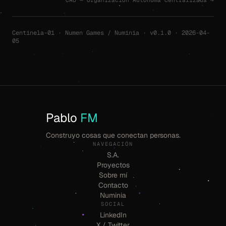
CAO — Organización Autónoma Centralizada →
Centinela-01 · Numen Games / Numinia · v0.1.0 · 2026-04-
05
Pablo
FM
Construyo cosas que conectan personas.
NAVEGACIÓN
S.A.
Proyectos
Sobre mí
Contacto
Numinia
SOCIAL
LinkedIn
X / Twitter