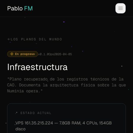
Pablo
FM
LOS PLANOS DEL MUNDO
🟡 En progreso
v0.1.0
Ops
2026-04-05
Infraestructura
"Plano recuperado de los registros técnicos de la
CAO. Documenta la arquitectura física sobre la que
Numinia opera."
📍 ESTADO ACTUAL
VPS 161.35.215.224 — 7.8GB RAM, 4 CPUs, 154GB
·
disco