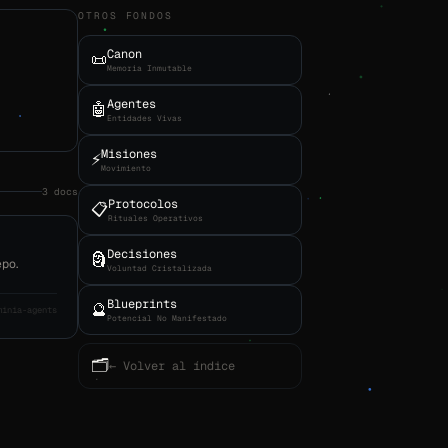
OTROS FONDOS
Canon
📜
Memoria Inmutable
Agentes
🤖
Entidades Vivas
Misiones
⚡
Movimiento
3 docs
Protocolos
📋
Rituales Operativos
Decisiones
🗿
epo.
Voluntad Cristalizada
Blueprints
🔮
minia-agents
Potencial No Manifestado
🗂
← Volver al índice