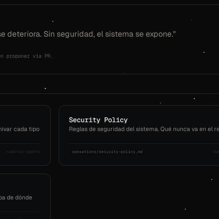
se deteriora. Sin seguridad, el sistema se expone."
en proponer via PR.
Security Policy
hivar cada tipo
Reglas de seguridad del sistema. Qué nunca va en el r
numinia-agents
nu
operations/security-policy.md
apa de dónde