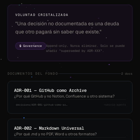
VOLUNTAD CRISTALIZADA
"Una decisión no documentada es una deuda
que otro pagará sin saber que existe."
🔒 Governance
Append-only. Nunca eliminar. Solo se puede
añadir "superseded by ADR-XXX".
2 docs
DOCUMENTOS DEL FONDO
ADR-001 — GitHub como Archive
¿Por qué GitHub y no Notion, Confluence u otro sistema?
numinia-agents
decisions/ADR-001-github-como-archivo.md
ADR-002 — Markdown Universal
¿Por qué .md y no PDF, Word u otros formatos?