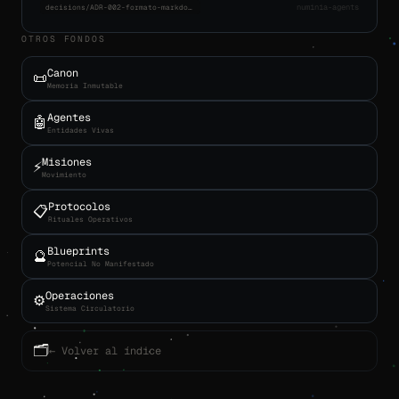
numinia-agents
decisions/ADR-002-formato-markdown.md
OTROS FONDOS
Canon
📜
Memoria Inmutable
Agentes
🤖
Entidades Vivas
Misiones
⚡
Movimiento
Protocolos
📋
Rituales Operativos
Blueprints
🔮
Potencial No Manifestado
Operaciones
⚙️
Sistema Circulatorio
🗂
← Volver al índice