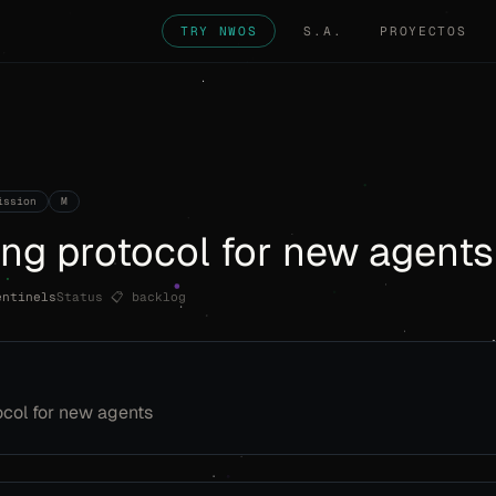
TRY NWOS
S.A.
PROYECTOS
ission
M
ng protocol for new agents
entinels
Status
📋 backlog
col for new agents