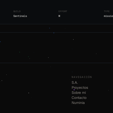
GUILD
EFFORT
TYPE
Sentinels
M
missio
NAVEGACIÓN
S.A.
Proyectos
Sobre mí
Contacto
Numinia