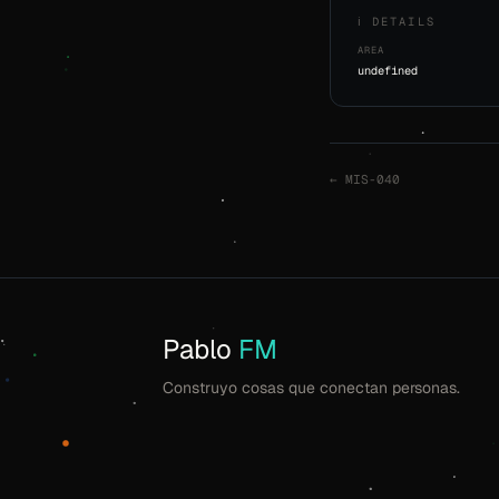
ℹ️ DETAILS
AREA
undefined
← MIS-040
Pablo
FM
Construyo cosas que conectan personas.