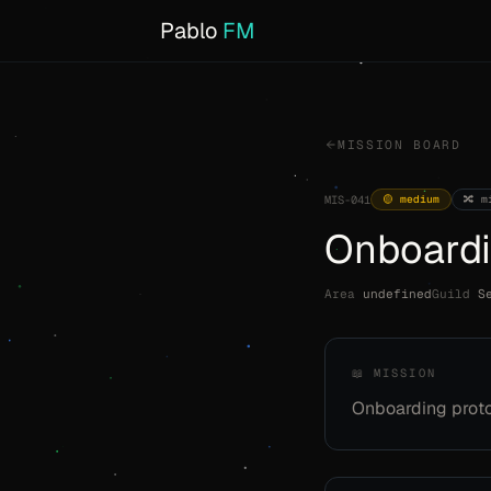
Pablo
FM
MISSION BOARD
🟡 medium
🔀 m
MIS-041
Onboardi
Area
undefined
Guild
S
📖 MISSION
Onboarding proto