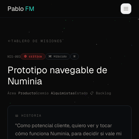
Pablo
FM
TABLERO DE MISIONES
🔴 crítica
🔀 Híbrido
M
MIS-003
Prototipo navegable de
Numinia
Área
Producto
Gremio
Alquimistas
Estado
📋 Backlog
📖 HISTORIA
"Como potencial cliente, quiero ver y tocar
cómo funciona Numinia, para decidir si vale mi